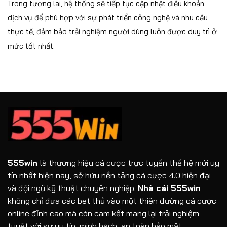
Trong tương lai, hệ thống sẽ tiếp tục cập nhật điều khoản
dịch vụ để phù hợp với sự phát triển công nghệ và nhu cầu
thực tế, đảm bảo trải nghiệm người dùng luôn được duy trì ở
mức tốt nhất.
555win
là thương hiệu cá cược trực tuyến thế hệ mới uy
tín nhất hiện nay, sở hữu nền tảng cá cược 4.0 hiện đại
và đội ngũ kỹ thuật chuyên nghiệp.
Nhà cái 555win
không chỉ đưa các bet thủ vào một thiên đường cá cược
online đỉnh cao mà còn cam kết mang lại trải nghiệm
tuyệt vời sự uy tín, minh bạch, an toàn bảo mật.