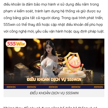
điều khoản là đảm bảo mọi hành vi sử dụng đều nằm trong
phạm vi kiểm soát, tránh lạm dụng hệ thống và giữ được sự
công bằng giữa tất cả người dùng.
Trong quá trình phát triển,
555win có thể thay đổi hoặc cập nhật điều khoản để phù hợp
với công nghệ mới, yêu cầu vận hành hoặc quy định pháp luật.
ĐIỀU KHOẢN DỊCH VỤ 555WIN