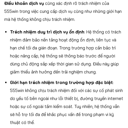
Điều khoản dịch vụ
cũng xác định rõ trách nhiệm của
555win trong việc cung cấp dịch vụ cũng như những giới hạn
mà hệ thống không chịu trách nhiệm.
Trách nhiệm duy trì dịch vụ ổn định
: Hệ thống có trách
nhiệm đảm bảo nền tảng hoạt động ổn định, liên tục và
hạn chế tối đa gián đoạn. Trong trường hợp cần bảo trì
hoặc nâng cấp, hệ thống sẽ thông báo trước để người
dùng chủ động sắp xếp thời gian sử dụng. Điều này giúp
giảm thiểu ảnh hưởng đến trải nghiệm chung.
Giới hạn trách nhiệm trong trường hợp đặc biệt
:
555win không chịu trách nhiệm đối với các sự cố phát sinh
do yếu tố bên ngoài như lỗi thiết bị, đường truyền internet
hoặc sự cố ngoài tầm kiểm soát. Tuy nhiên, hệ thống vẫn
sẽ hỗ trợ tối đa để khắc phục vấn đề trong phạm vi kỹ
thuật có thể.