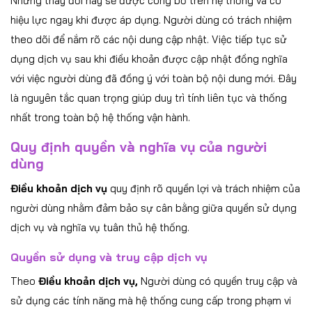
Những thay đổi này sẽ được công bố trên hệ thống và có
hiệu lực ngay khi được áp dụng. Người dùng có trách nhiệm
theo dõi để nắm rõ các nội dung cập nhật.
Việc tiếp tục sử
dụng dịch vụ sau khi điều khoản được cập nhật đồng nghĩa
với việc người dùng đã đồng ý với toàn bộ nội dung mới. Đây
là nguyên tắc quan trọng giúp duy trì tính liên tục và thống
nhất trong toàn bộ hệ thống vận hành.
Quy định quyền và nghĩa vụ của người
dùng
Điều khoản dịch vụ
quy định rõ quyền lợi và trách nhiệm của
người dùng nhằm đảm bảo sự cân bằng giữa quyền sử dụng
dịch vụ và nghĩa vụ tuân thủ hệ thống.
Quyền sử dụng và truy cập dịch vụ
Theo
Điều khoản dịch vụ,
Người dùng có quyền truy cập và
sử dụng các tính năng mà hệ thống cung cấp trong phạm vi