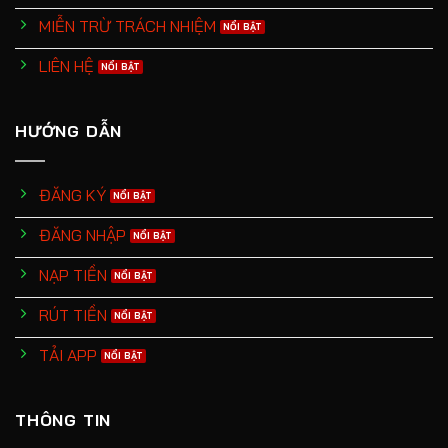
MIỄN TRỪ TRÁCH NHIỆM
LIÊN HỆ
HƯỚNG DẪN
ĐĂNG KÝ
ĐĂNG NHẬP
NẠP TIỀN
RÚT TIỀN
TẢI APP
THÔNG TIN