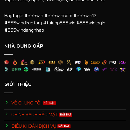
Hagtags: #555win #555wincom #555win12
#555windirectory #taiapp555win #555winlogin
#555windangnhap
NHÀ CUNG CẤP
GIỚI THIỆU
VỀ CHÚNG TÔI
CHÍNH SÁCH BẢO MẬT
ĐIỀU KHOẢN DỊCH VỤ