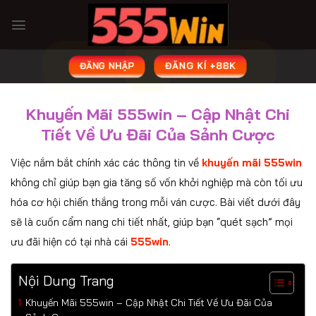
Bỏ
qua
nội
dung
ĐĂNG KÍ +88K
ĐĂNG NHẬP
Khuyến Mãi 555win – Cập Nhật Chi
Tiết Về Ưu Đãi Của Sảnh Cược
Việc nắm bắt chính xác các thông tin về
khuyến mãi 555win
không chỉ giúp bạn gia tăng số vốn khởi nghiệp mà còn tối ưu
hóa cơ hội chiến thắng trong mỗi ván cược. Bài viết dưới đây
sẽ là cuốn cẩm nang chi tiết nhất, giúp bạn “quét sạch” mọi
ưu đãi hiện có tại nhà cái
555win
.
Nội Dung Trang
Khuyến Mãi 555win – Cập Nhật Chi Tiết Về Ưu Đãi Của