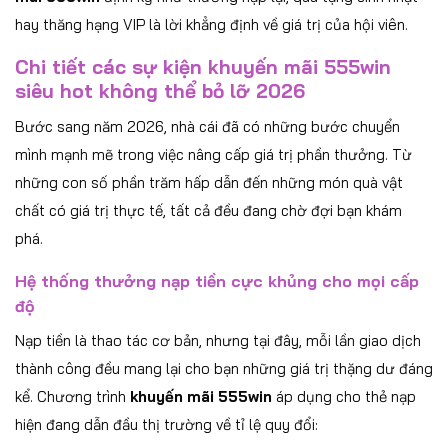
hay thăng hạng VIP là lời khẳng định về giá trị của hội viên.
Chi tiết các sự kiện khuyến mãi 555win
siêu hot không thể bỏ lỡ 2026
Bước sang năm 2026, nhà cái đã có những bước chuyển
mình mạnh mẽ trong việc nâng cấp giá trị phần thưởng. Từ
những con số phần trăm hấp dẫn đến những món quà vật
chất có giá trị thực tế, tất cả đều đang chờ đợi bạn khám
phá.
Hệ thống thưởng nạp tiền cực khủng cho mọi cấp
độ
Nạp tiền là thao tác cơ bản, nhưng tại đây, mỗi lần giao dịch
thành công đều mang lại cho bạn những giá trị thặng dư đáng
kể. Chương trình
khuyến mãi 555win
áp dụng cho thẻ nạp
hiện đang dẫn đầu thị trường về tỉ lệ quy đổi: