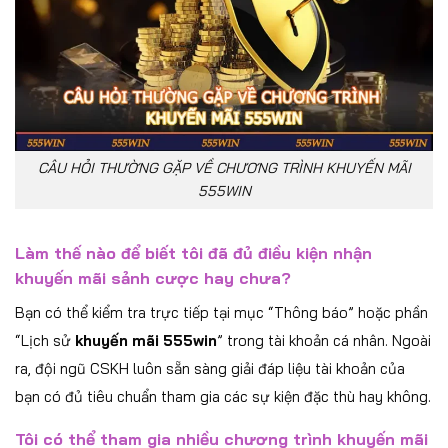
CÂU HỎI THƯỜNG GẶP VỀ CHƯƠNG TRÌNH KHUYẾN MÃI
555WIN
Làm thế nào để biết tôi đã đủ điều kiện nhận
khuyến mãi sảnh cược hay chưa?
Bạn có thể kiểm tra trực tiếp tại mục “Thông báo” hoặc phần
“Lịch sử
khuyến mãi 555win
” trong tài khoản cá nhân. Ngoài
ra, đội ngũ CSKH luôn sẵn sàng giải đáp liệu tài khoản của
bạn có đủ tiêu chuẩn tham gia các sự kiện đặc thù hay không.
Tôi có thể tham gia nhiều chương trình khuyến mãi