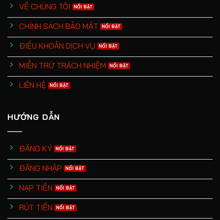
VỀ CHÚNG TÔI
CHÍNH SÁCH BẢO MẬT
ĐIỀU KHOẢN DỊCH VỤ
MIỄN TRỪ TRÁCH NHIỆM
LIÊN HỆ
HƯỚNG DẪN
ĐĂNG KÝ
ĐĂNG NHẬP
NẠP TIỀN
RÚT TIỀN