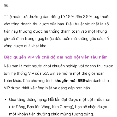
hũ.
Tỉ lệ hoàn trả thường dao động từ 1.5% đến 2.5% tùy thuộc
vào tổng doanh thu cược của bạn. Điều tuyệt vời nhất là số
tiền này thường được hệ thống thanh toán vào một khung
giờ cố định trong ngày hoặc đầu tuần mà không yêu cầu số
vòng cược quá khắt khe.
Đặc quyền VIP và chế độ đãi ngộ hội viên lâu năm
Nếu bạn là một người chơi chuyên nghiệp với doanh thu cược
lớn, hệ thống VIP của 555win sẽ mở ra một thế giới hoàn
toàn khác. Các chương trình
khuyến mãi 555win
dành cho
VIP được thiết kế riêng biệt và đẳng cấp hơn hẳn:
Quà tặng thăng hạng: Mỗi lần đạt được một cột mốc mới
(từ Đồng, Bạc lên Vàng, Kim Cương), bạn sẽ nhận được
một khoản tiền thưởng chúc mừng tương xứng.