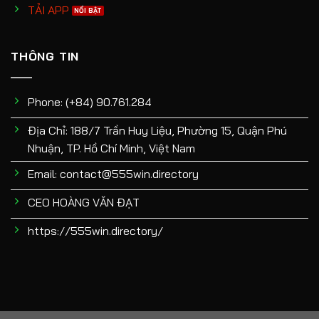
TẢI APP
THÔNG TIN
Phone: (+84) 90.761.284
Địa Chỉ: 188/7 Trần Huy Liệu, Phường 15, Quận Phú
Nhuận, TP. Hồ Chí Minh, Việt Nam
Email:
contact@555win.directory
CEO HOÀNG VĂN ĐẠT
https://555win.directory/