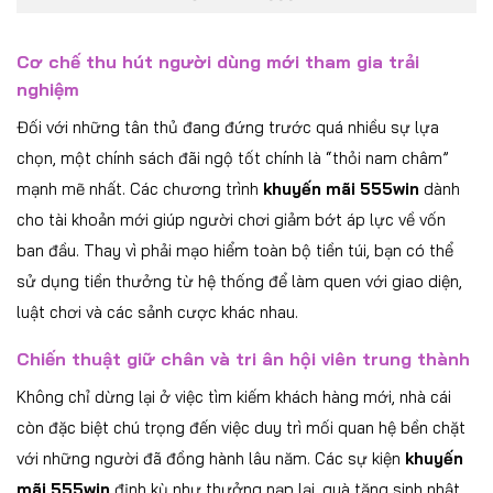
Cơ chế thu hút người dùng mới tham gia trải
nghiệm
Đối với những tân thủ đang đứng trước quá nhiều sự lựa
chọn, một chính sách đãi ngộ tốt chính là “thỏi nam châm”
mạnh mẽ nhất. Các chương trình
khuyến mãi 555win
dành
cho tài khoản mới giúp người chơi giảm bớt áp lực về vốn
ban đầu. Thay vì phải mạo hiểm toàn bộ tiền túi, bạn có thể
sử dụng tiền thưởng từ hệ thống để làm quen với giao diện,
luật chơi và các sảnh cược khác nhau.
Chiến thuật giữ chân và tri ân hội viên trung thành
Không chỉ dừng lại ở việc tìm kiếm khách hàng mới, nhà cái
còn đặc biệt chú trọng đến việc duy trì mối quan hệ bền chặt
với những người đã đồng hành lâu năm. Các sự kiện
khuyến
mãi 555win
định kỳ như thưởng nạp lại, quà tặng sinh nhật