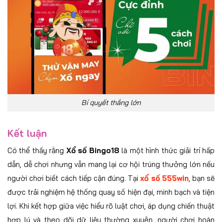
Bí quyết thắng lớn
Kết luận
Có thể thấy rằng
Xổ số Bingo18
là một hình thức giải trí hấp
dẫn, dễ chơi nhưng vẫn mang lại cơ hội trúng thưởng lớn nếu
người chơi biết cách tiếp cận đúng. Tại
xổ số 555win
, bạn sẽ
được trải nghiệm hệ thống quay số hiện đại, minh bạch và tiện
lợi. Khi kết hợp giữa việc hiểu rõ luật chơi, áp dụng chiến thuật
hợp lý và theo dõi dữ liệu thường xuyên, người chơi hoàn