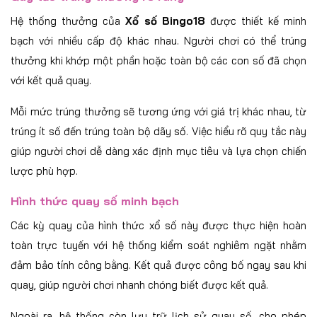
Hệ thống thưởng của
Xổ số Bingo18
được thiết kế minh
bạch với nhiều cấp độ khác nhau. Người chơi có thể trúng
thưởng khi khớp một phần hoặc toàn bộ các con số đã chọn
với kết quả quay.
Mỗi mức trúng thưởng sẽ tương ứng với giá trị khác nhau, từ
trúng ít số đến trúng toàn bộ dãy số. Việc hiểu rõ quy tắc này
giúp người chơi dễ dàng xác định mục tiêu và lựa chọn chiến
lược phù hợp.
Hình thức quay số minh bạch
Các kỳ quay của hình thức xổ số này được thực hiện hoàn
toàn trực tuyến với hệ thống kiểm soát nghiêm ngặt nhằm
đảm bảo tính công bằng. Kết quả được công bố ngay sau khi
quay, giúp người chơi nhanh chóng biết được kết quả.
Ngoài ra, hệ thống còn lưu trữ lịch sử quay số, cho phép