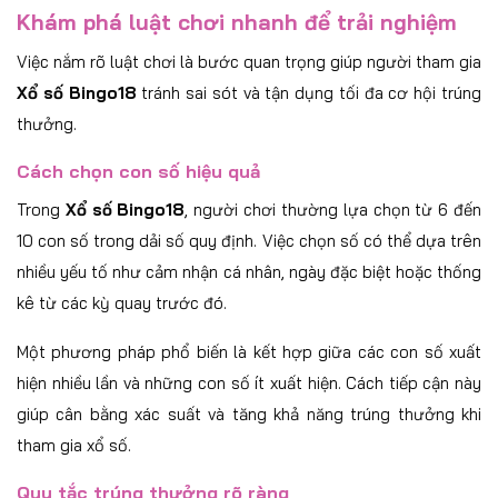
Khám phá luật chơi nhanh để trải nghiệm
Việc nắm rõ luật chơi là bước quan trọng giúp người tham gia
Xổ số Bingo18
tránh sai sót và tận dụng tối đa cơ hội trúng
thưởng.
Cách chọn con số hiệu quả
Trong
Xổ số Bingo18
, người chơi thường lựa chọn từ 6 đến
10 con số trong dải số quy định. Việc chọn số có thể dựa trên
nhiều yếu tố như cảm nhận cá nhân, ngày đặc biệt hoặc thống
kê từ các kỳ quay trước đó.
Một phương pháp phổ biến là kết hợp giữa các con số xuất
hiện nhiều lần và những con số ít xuất hiện. Cách tiếp cận này
giúp cân bằng xác suất và tăng khả năng trúng thưởng khi
tham gia xổ số.
Quy tắc trúng thưởng rõ ràng