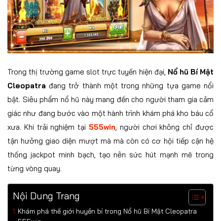
Trong thị trường game slot trực tuyến hiện đại,
Nổ hũ Bí Mật
Cleopatra
đang trở thành một trong những tựa game nổi
bật. Siêu phẩm nổ hũ này mang đến cho người tham gia cảm
giác như đang bước vào một hành trình khám phá kho báu cổ
xưa. Khi trải nghiệm tại
555win
, người chơi không chỉ được
tận hưởng giao diện mượt mà mà còn có cơ hội tiếp cận hệ
thống jackpot minh bạch, tạo nên sức hút mạnh mẽ trong
từng vòng quay.
Nội Dung Trang
Khám phá thế giới huyền bí trong Nổ hũ Bí Mật Cleopatra