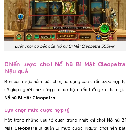
Luật chơi cơ bản của Nổ hũ Bí Mật Cleopatra 555win
Chiến lược chơi Nổ hũ Bí Mật Cleopatra
hiệu quả
Bên cạnh việc nắm luật chơi, áp dụng các chiến lược hợp lý
sẽ giúp người chơi nâng cao cơ hội chiến thắng khi tham gia
Nổ hũ Bí Mật Cleopatra
.
Lựa chọn mức cược hợp lý
Một trong những yếu tố quan trọng nhất khi chơi
Nổ hũ Bí
Mật Cleopatra
là quản lý mức cược. Người chơi nên bắt