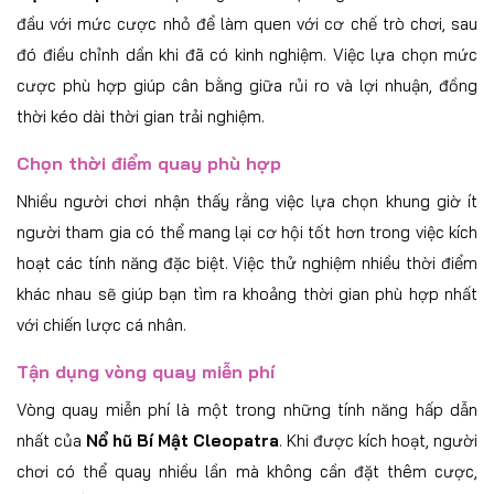
đầu với mức cược nhỏ để làm quen với cơ chế trò chơi, sau
đó điều chỉnh dần khi đã có kinh nghiệm. Việc lựa chọn mức
cược phù hợp giúp cân bằng giữa rủi ro và lợi nhuận, đồng
thời kéo dài thời gian trải nghiệm.
Chọn thời điểm quay phù hợp
Nhiều người chơi nhận thấy rằng việc lựa chọn khung giờ ít
người tham gia có thể mang lại cơ hội tốt hơn trong việc kích
hoạt các tính năng đặc biệt. Việc thử nghiệm nhiều thời điểm
khác nhau sẽ giúp bạn tìm ra khoảng thời gian phù hợp nhất
với chiến lược cá nhân.
Tận dụng vòng quay miễn phí
Vòng quay miễn phí là một trong những tính năng hấp dẫn
nhất của
Nổ hũ Bí Mật Cleopatra
. Khi được kích hoạt, người
chơi có thể quay nhiều lần mà không cần đặt thêm cược,