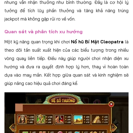
nhưng vẫn nhận thưởng như bình thường. Đây là cơ hội lý
tưởng để tích lũy phần thưởng và tăng khả năng trúng
jackpot mà không gặp rủi ro về vốn.
Quan sát và phân tích xu hướng
Một kỹ năng quan trọng khi chơi
Nổ hũ Bí Mật Cleopatra
là
theo dõi tần suất xuất hiện của các biểu tượng trong nhiều
vòng quay liên tiếp. Điều này giúp người chơi nhận diện xu
hướng và đưa ra quyết định hợp lý hơn, thay vì hoàn toàn
dựa vào may mắn. Kết hợp giữa quan sát và kinh nghiệm sẽ
giúp nâng cao hiệu quả chơi đáng kể.