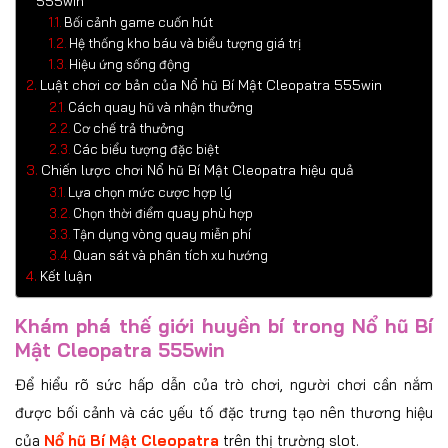
555win
Bối cảnh game cuốn hút
Hệ thống kho báu và biểu tượng giá trị
Hiệu ứng sống động
Luật chơi cơ bản của Nổ hũ Bí Mật Cleopatra 555win
Cách quay hũ và nhận thưởng
Cơ chế trả thưởng
Các biểu tượng đặc biệt
Chiến lược chơi Nổ hũ Bí Mật Cleopatra hiệu quả
Lựa chọn mức cược hợp lý
Chọn thời điểm quay phù hợp
Tận dụng vòng quay miễn phí
Quan sát và phân tích xu hướng
Kết luận
Khám phá thế giới huyền bí trong Nổ hũ Bí
Mật Cleopatra 555win
Để hiểu rõ sức hấp dẫn của trò chơi, người chơi cần nắm
được bối cảnh và các yếu tố đặc trưng tạo nên thương hiệu
của
Nổ hũ Bí Mật Cleopatra
trên thị trường slot.