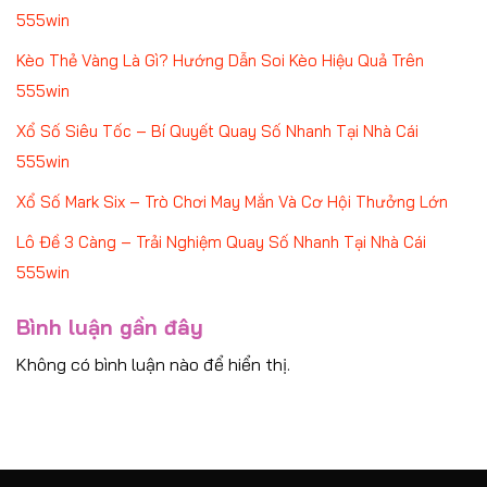
555win
Kèo Thẻ Vàng Là Gì? Hướng Dẫn Soi Kèo Hiệu Quả Trên
555win
Xổ Số Siêu Tốc – Bí Quyết Quay Số Nhanh Tại Nhà Cái
555win
Xổ Số Mark Six – Trò Chơi May Mắn Và Cơ Hội Thưởng Lớn
Lô Đề 3 Càng – Trải Nghiệm Quay Số Nhanh Tại Nhà Cái
555win
Bình luận gần đây
Không có bình luận nào để hiển thị.