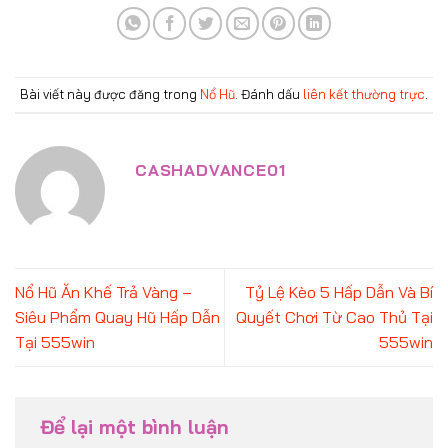
Bài viết này được đăng trong
Nổ Hũ
. Đánh dấu
liên kết thường trực
.
CASHADVANCE01
Nổ Hũ Ăn Khế Trả Vàng –
Tỷ Lệ Kèo 5 Hấp Dẫn Và Bí
Siêu Phẩm Quay Hũ Hấp Dẫn
Quyết Chơi Từ Cao Thủ Tại
Tại 555win
555win
Để lại một bình luận