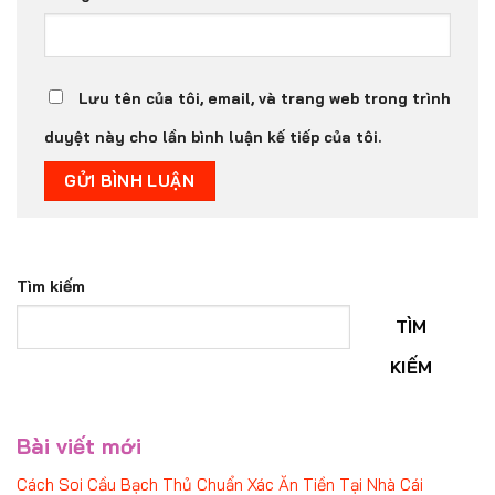
Lưu tên của tôi, email, và trang web trong trình
duyệt này cho lần bình luận kế tiếp của tôi.
Tìm kiếm
TÌM
KIẾM
Bài viết mới
Cách Soi Cầu Bạch Thủ Chuẩn Xác Ăn Tiền Tại Nhà Cái