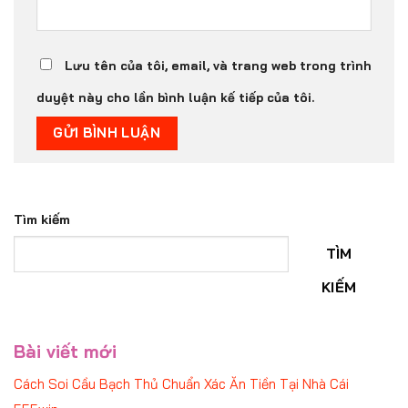
Lưu tên của tôi, email, và trang web trong trình
duyệt này cho lần bình luận kế tiếp của tôi.
Tìm kiếm
TÌM
KIẾM
Bài viết mới
Cách Soi Cầu Bạch Thủ Chuẩn Xác Ăn Tiền Tại Nhà Cái