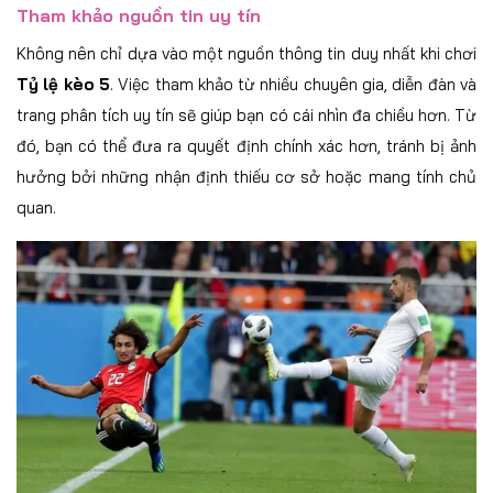
Tham khảo nguồn tin uy tín
Không nên chỉ dựa vào một nguồn thông tin duy nhất khi chơi
Tỷ lệ kèo 5
. Việc tham khảo từ nhiều chuyên gia, diễn đàn và
trang phân tích uy tín sẽ giúp bạn có cái nhìn đa chiều hơn. Từ
đó, bạn có thể đưa ra quyết định chính xác hơn, tránh bị ảnh
hưởng bởi những nhận định thiếu cơ sở hoặc mang tính chủ
quan.