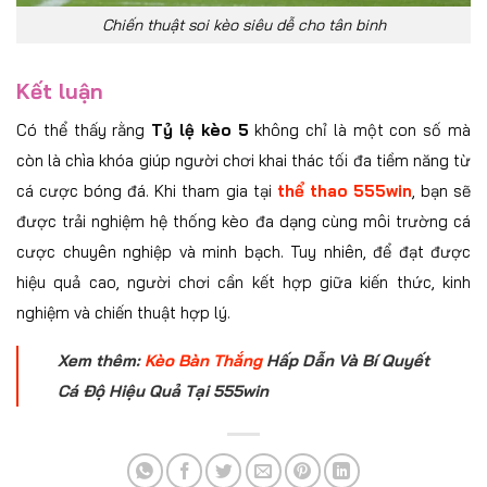
Chiến thuật soi kèo siêu dễ cho tân binh
Kết luận
Có thể thấy rằng
Tỷ lệ kèo 5
không chỉ là một con số mà
còn là chìa khóa giúp người chơi khai thác tối đa tiềm năng từ
cá cược bóng đá. Khi tham gia tại
thể thao 555win
, bạn sẽ
được trải nghiệm hệ thống kèo đa dạng cùng môi trường cá
cược chuyên nghiệp và minh bạch. Tuy nhiên, để đạt được
hiệu quả cao, người chơi cần kết hợp giữa kiến thức, kinh
nghiệm và chiến thuật hợp lý.
Xem thêm:
Kèo Bàn Thắng
Hấp Dẫn Và Bí Quyết
Cá Độ Hiệu Quả Tại 555win