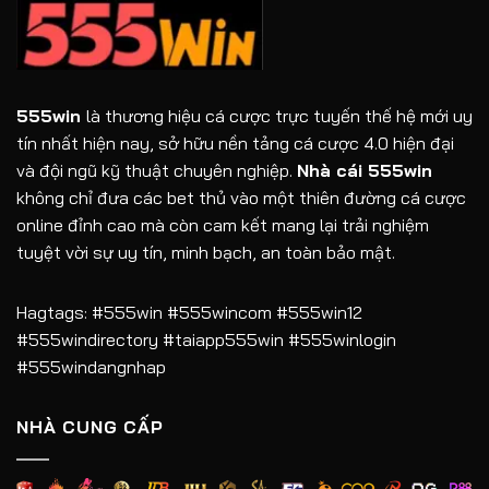
555win
là thương hiệu cá cược trực tuyến thế hệ mới uy
tín nhất hiện nay, sở hữu nền tảng cá cược 4.0 hiện đại
và đội ngũ kỹ thuật chuyên nghiệp.
Nhà cái 555win
không chỉ đưa các bet thủ vào một thiên đường cá cược
online đỉnh cao mà còn cam kết mang lại trải nghiệm
tuyệt vời sự uy tín, minh bạch, an toàn bảo mật.
Hagtags: #555win #555wincom #555win12
#555windirectory #taiapp555win #555winlogin
#555windangnhap
NHÀ CUNG CẤP