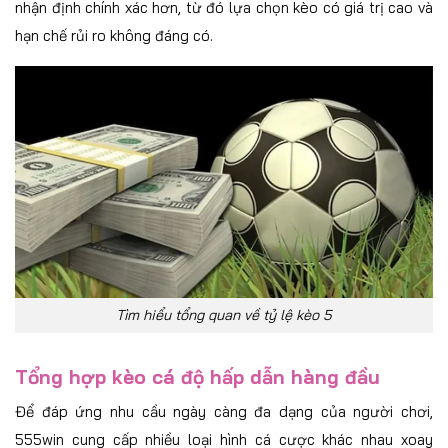
nhận định chính xác hơn, từ đó lựa chọn kèo có giá trị cao và
hạn chế rủi ro không đáng có.
Tìm hiểu tổng quan về tỷ lệ kèo 5
Tổng hợp kèo cá độ hấp dẫn hàng đầu
Để đáp ứng nhu cầu ngày càng đa dạng của người chơi,
555win cung cấp nhiều loại hình cá cược khác nhau xoay