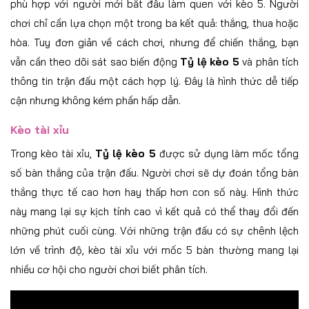
phù hợp với người mới bắt đầu làm quen với kèo 5. Người
chơi chỉ cần lựa chọn một trong ba kết quả: thắng, thua hoặc
hòa. Tuy đơn giản về cách chơi, nhưng để chiến thắng, bạn
vẫn cần theo dõi sát sao biến động
Tỷ lệ kèo 5
và phân tích
thông tin trận đấu một cách hợp lý. Đây là hình thức dễ tiếp
cận nhưng không kém phần hấp dẫn.
Kèo tài xỉu
Trong kèo tài xỉu,
Tỷ lệ kèo 5
được sử dụng làm mốc tổng
số bàn thắng của trận đấu. Người chơi sẽ dự đoán tổng bàn
thắng thực tế cao hơn hay thấp hơn con số này. Hình thức
này mang lại sự kịch tính cao vì kết quả có thể thay đổi đến
những phút cuối cùng. Với những trận đấu có sự chênh lệch
lớn về trình độ, kèo tài xỉu với mốc 5 bàn thường mang lại
nhiều cơ hội cho người chơi biết phân tích.