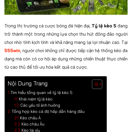
Trong thị trường cá cược bóng đá hiện đại,
Tỷ lệ kèo 5
đang
trở thành một trong những lựa chọn thu hút đông đảo người
chơi nhờ tính kịch tính và khả năng mang lại lợi nhuận cao. Tại
555win
, người chơi không chỉ được tiếp cận hệ thống kèo đa
dạng mà còn có cơ hội áp dụng những chiến thuật thực chiến
từ cao thủ để tối ưu hóa kết quả cá cược.
Nội Dung Trang
Tìm hiểu tổng quan về tỷ lệ kèo 5
Khái niệm tỷ lệ kèo
Các yếu tố ảnh hưởng
Tổng hợp kèo cá độ hấp dẫn hàng đầu
Kèo châu Á
Kèo châu Âu
Kèo tài xỉu