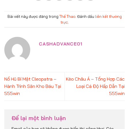
Bài viết này được đăng trong
Thể Thao
. Đánh dấu
liên kết thường
trực
.
CASHADVANCE01
Nổ Hũ Bí Mật Cleopatra –
Kèo Châu Á – Tổng Hợp Các
Hành Trình Săn Kho Báu Tại
Loại Cá Độ Hấp Dẫn Tại
555win
555win
Để lại một bình luận
Email của bạn sẽ không được hiển thị công khai.
Các